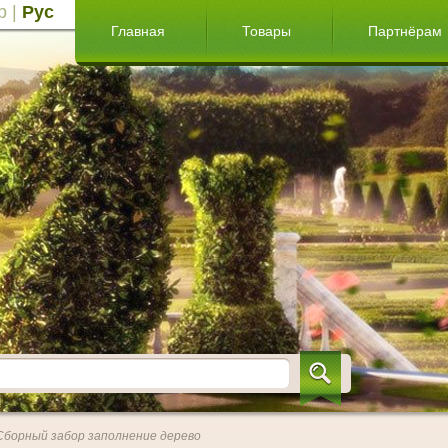
р
|
Рус
Главная
Товары
Партнёрам
Сборный забор заполнение дерево