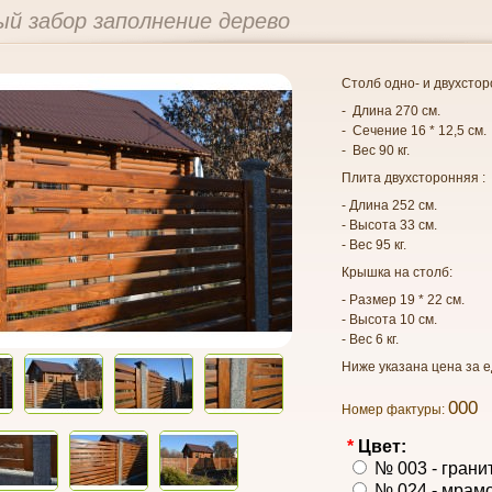
й забор заполнение дерево
Столб одно- и двухстор
- Длина 270 см.
- Сечение 16 * 12,5 см.
- Вес 90 кг.
Плита двухсторонняя :
- Длина 252 см.
- Высота 33 см.
- Вес 95 кг.
Крышка на столб:
- Размер 19 * 22 см.
- Высота 10 см.
- Вес 6 кг.
Ниже указана цена за е
000
Номер фактуры:
*
Цвет:
№ 003 - гранит
№ 024 - мрамо