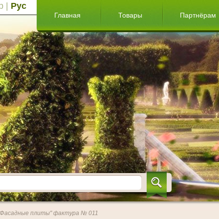
р
|
Рус
Главная
Товары
Партнёрам
"Фасадные плиты" фактура № 011