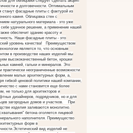
лов для облицовки следует сделать акцент
тичности и долговечности. Оптимальным
 станут фасадные плиты с фактурой из
енного камня. Облицовка стен с
нием натурального материала - это уже
 себе удачное решение, а применение нашей
также обеспечит зданию красоту и
чность. Наши фасадные плиты - это
йский уровень качества! Преимуществом
ехнологии является то, что основным
нтом в производстве наших изделий мы
уем высококачественный бетон, крошки
ьных камней, гальки и минералов. Это
м практически неограниченные возможности
овлении малых архитектурных форм, а,
ря гибкой ценовой политики нашей компании,
ичество с нами становится еще более
м, не только для архитекторов и
тных дизайнеров, подрядчиков, но и для
цев загородных домов и участков. При
дстве изделия заливаются монолитно.
схватывания" бетона оголяется лицевой
нерального наполнителя. Преимущество
рхитектурных форм в
чности.Эстетический вид изделий не