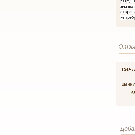
разруша
зимних 
от краш
не треб
Отзы
СВЕТ
Вы не у
А
Доба