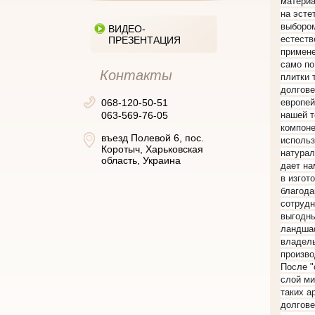
материа
на эсте
выбором
ВИДЕО-
естеств
ПРЕЗЕНТАЦИЯ
примене
само по
Контакты
плитки 
долгове
068-120-50-51
европе
063-569-76-05
нашей т
компоне
въезд Полевой 6, пос.
использ
Коротыч, Харьковская
натурал
область, Украина
дает на
в изгот
благода
сотрудн
выгодны
ландшаф
владель
произво
После "
слой ми
таких а
долгове