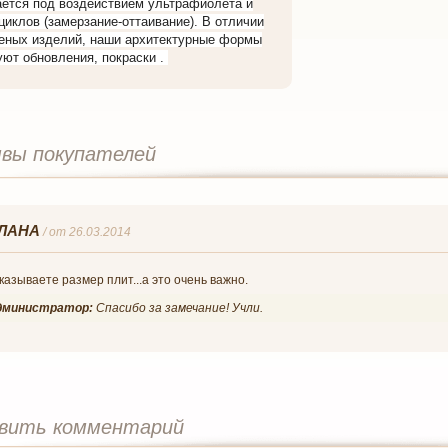
ется под воздействием ультрафиолета и
циклов (замерзание-оттаивание). В отличии
еных изделий, наши архитектурные формы
уют обновления, покраски .
вы покупателей
ЛАНА
/
от 26.03.2014
казываете размер плит...а это очень важно.
дминистратор:
Спасибо за замечание! Учли.
вить комментарий