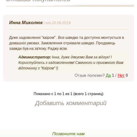
Инна Миколюк
/
от 20.09.2019
Дуже задоволенні "каіром" . Все швидко та доступно монтується в
домашніх умовах. Замовлення отримали швидко. Продавець
завжди був на зв'язку. Раджу всім.
Администратор:
Інна, дуже дякуємо Вам за відгук! !
Користуйтесь з задоволенням! Смачного и приємного Вам
відпочинку з "Каїром" !)
Отзыв полезен?
Да
1
/
Нет
0
Показано с 1 по 1 из 1 (всего 1 страниц)
Добавить комментарий
Позвоните нам