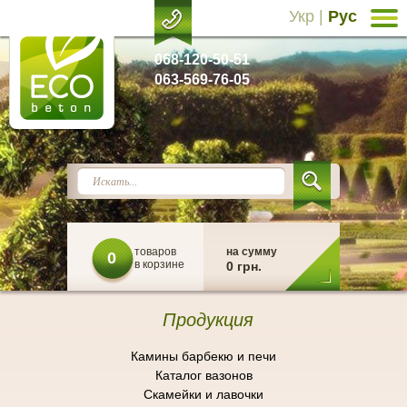
Укр
|
Рус
068-120-50-51
063-569-76-05
товаров
на сумму
0
в корзине
0 грн.
Продукция
Камины барбекю и печи
Каталог вазонов
Скамейки и лавочки