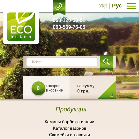
Укр
|
Рус
068-120-50-51
063-569-76-05
товаров
на сумму
0
в корзине
0 грн.
Продукция
Камины барбекю и печи
Каталог вазонов
Скамейки и лавочки