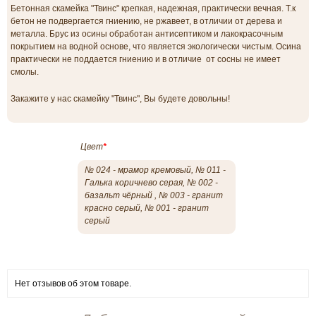
Бетонная скамейка "Твинс" крепкая, надежная, практически вечная. Т.к
бетон не подвергается гниению, не ржавеет, в отличии от дерева и
металла. Брус из осины обработан антисептиком и лакокрасочным
покрытием на водной основе, что является экологически чистым. Осина
практически не поддается гниению и в отличие от сосны не имеет
смолы.
Закажите у нас скамейку "Твинс", Вы будете довольны!
Цвет
*
№ 024 - мрамор кремовый, № 011 -
Галька коричнево серая, № 002 -
базальт чёрный , № 003 - гранит
красно серый, № 001 - гранит
серый
Нет отзывов об этом товаре.