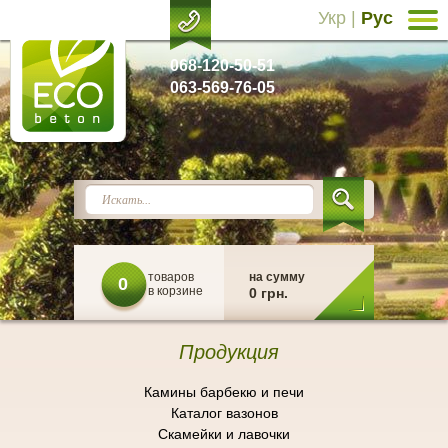
Укр
|
Рус
068-120-50-51
063-569-76-05
товаров
на сумму
0
в корзине
0 грн.
Продукция
Камины барбекю и печи
Каталог вазонов
Скамейки и лавочки