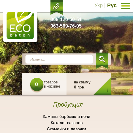
Укр
|
Рус
068-120-50-51
063-569-76-05
товаров
на сумму
0
в корзине
0 грн.
Продукция
Камины барбекю и печи
Каталог вазонов
Скамейки и лавочки